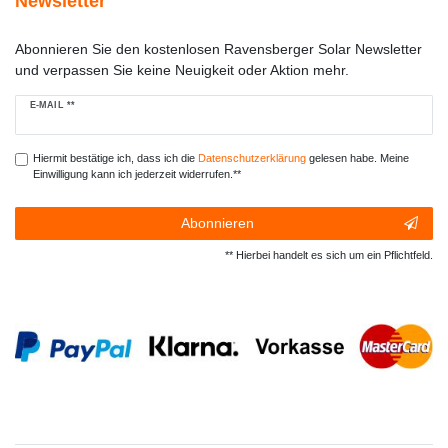
Newsletter
Abonnieren Sie den kostenlosen Ravensberger Solar Newsletter
und verpassen Sie keine Neuigkeit oder Aktion mehr.
Newsletter
E-MAIL **
Honig
Hiermit bestätige ich, dass ich die
Daten­schutz­erklärung
gelesen habe. Meine
Einwilligung kann ich jederzeit widerrufen.**
Abonnieren
** Hierbei handelt es sich um ein Pflichtfeld.