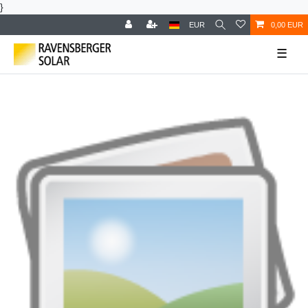
}
EUR
0,00 EUR
☰