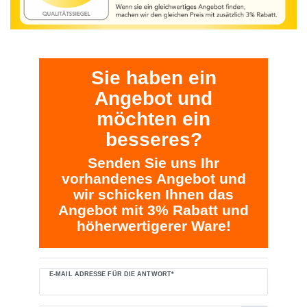
Ceres::Template.mailFormHoneypotLabel
Sie haben ein
Angebot und
möchten ein
besseres?
Senden Sie uns Ihr
vorhandenes Angebot und
wir schicken Ihnen das
Angebot mit 3% Rabatt und
höherwertigerer Ware!
E-MAIL ADRESSE FÜR DIE ANTWORT*