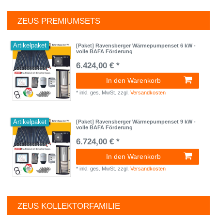
ZEUS PREMIUMSETS
Artikelpaket
[Paket] Ravensberger Wärmepumpenset 6 kW -
volle BAFA Förderung
6.424,00 € *
In den Warenkorb
*
inkl. ges. MwSt.
zzgl.
Versandkosten
Artikelpaket
[Paket] Ravensberger Wärmepumpenset 9 kW -
volle BAFA Förderung
6.724,00 € *
In den Warenkorb
*
inkl. ges. MwSt.
zzgl.
Versandkosten
ZEUS KOLLEKTORFAMILIE