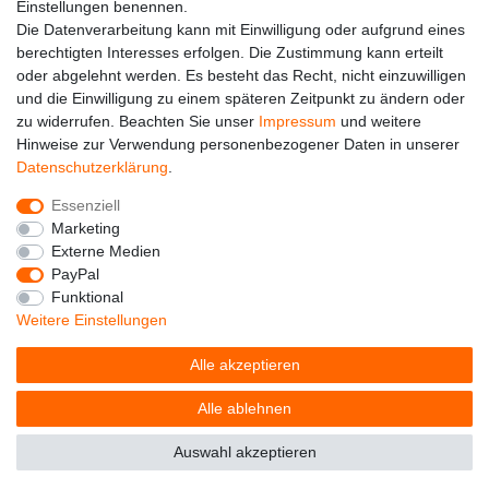
Einstellungen benennen.
Die Datenverarbeitung kann mit Einwilligung oder aufgrund eines
berechtigten Interesses erfolgen. Die Zustimmung kann erteilt
oder abgelehnt werden. Es besteht das Recht, nicht einzuwilligen
und die Einwilligung zu einem späteren Zeitpunkt zu ändern oder
zu widerrufen. Beachten Sie unser
Impressum
und weitere
Hinweise zur Verwendung personenbezogener Daten in unserer
Alle auf dieser Webseite dargestellten Produkte und
Daten­schutz­erklärung
.
Produktinformationen dienen ausschließlich der
allgemeinen Information. Es wird darauf hingewiesen, dass
Essenziell
Abweichungen zwischen den auf der Webseite
Marketing
dargestellten Produkten und den tatsächlich gelieferten
Externe Medien
Modellen möglich sind.
PayPal
Funktional
Die auf der Webseite gezeigten Abbildungen,
Weitere Einstellungen
Spezifikationen und Beschreibungen können Änderungen
unterliegen und stellen nicht notwendigerweise die finalen
Alle akzeptieren
Produkteigenschaften dar. Der Anbieter behält sich das
Recht vor, jederzeit und ohne vorherige Ankündigung
Alle ablehnen
Änderungen an den dargestellten Produkten vorzunehmen.
Auswahl akzeptieren