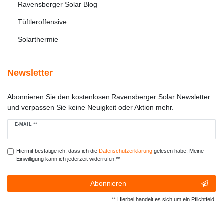
Ravensberger Solar Blog
Tüftleroffensive
Solarthermie
Newsletter
Abonnieren Sie den kostenlosen Ravensberger Solar Newsletter
und verpassen Sie keine Neuigkeit oder Aktion mehr.
Newsletter
E-MAIL **
Honig
Hiermit bestätige ich, dass ich die
Daten­schutz­erklärung
gelesen habe. Meine
Einwilligung kann ich jederzeit widerrufen.**
Abonnieren
** Hierbei handelt es sich um ein Pflichtfeld.