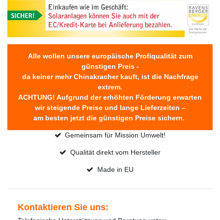
Alle wollen unsere europäische Profiqualität zum
günstigen Preis -
da keiner mehr Chinakracher kauft, ist die Nachfrage
extrem.
ACHTUNG! Aufgrund der erhöhten Förderung erwarten
wir steigende Preise und lange Lieferzeiten –
am besten jetzt die günstigen Preise sichern.
Gemeinsam für Mission Umwelt!
Qualität direkt vom Hersteller
Made in EU
Kontaktieren Sie uns: