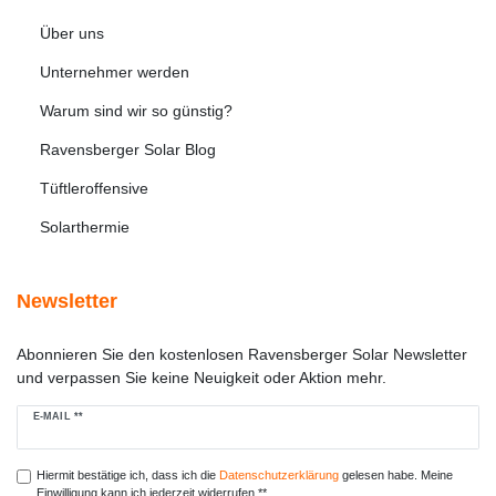
Über uns
Unternehmer werden
Warum sind wir so günstig?
Ravensberger Solar Blog
Tüftleroffensive
Solarthermie
Newsletter
Abonnieren Sie den kostenlosen Ravensberger Solar Newsletter
und verpassen Sie keine Neuigkeit oder Aktion mehr.
Newsletter
E-MAIL **
Honig
Hiermit bestätige ich, dass ich die
Daten­schutz­erklärung
gelesen habe. Meine
Einwilligung kann ich jederzeit widerrufen.**