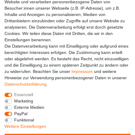
Website und verarbeiten personenbezogene Daten von
Besucher:innen unserer Webseite (z.B. IP-Adresse), um z.B.
Kontakt
Inhalte und Anzeigen zu personalisieren, Medien von
Drittanbietern einzubinden oder Zugriffe auf unsere Website zu
analysieren. Die Datenverarbeitung erfolgt erst durch gesetzte
Cookies. Wir teilen diese Daten mit Dritten, die wir in den
Einstellungen benennen.
Die Datenverarbeitung kann mit Einwilligung oder aufgrund eines
berechtigten Interesses erfolgen. Die Zustimmung kann erteilt
oder abgelehnt werden. Es besteht das Recht, nicht einzuwilligen
und die Einwilligung zu einem späteren Zeitpunkt zu ändern oder
zu widerrufen. Beachten Sie unser
Impressum
und weitere
Hinweise zur Verwendung personenbezogener Daten in unserer
Alle auf dieser Webseite dargestellten Produkte und
Daten­schutz­erklärung
.
Produktinformationen dienen ausschließlich der
allgemeinen Information. Es wird darauf hingewiesen, dass
Essenziell
Abweichungen zwischen den auf der Webseite
Marketing
dargestellten Produkten und den tatsächlich gelieferten
Externe Medien
Modellen möglich sind.
PayPal
Funktional
Die auf der Webseite gezeigten Abbildungen,
Weitere Einstellungen
Spezifikationen und Beschreibungen können Änderungen
unterliegen und stellen nicht notwendigerweise die finalen