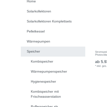
Home
Solarkollektoren
Solarkollektoren Komplettsets
Pelletkessel
Wärmepumpen
Speicher
Stromspei
Photovolta
Kombispeicher
ab 5.9
*
inkl. ges
Wärmepumpenspeicher
Hygienespeicher
Kombispeicher mit
Frischwasserstation
Pufferspeicher als