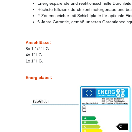
Energiesparende und reaktionsschnelle Durchlei
Höchste Effizienz durch zentimetergenaue und be
2-Zonenspeicher mit Schichtplatte für optimale E
6 Jahre Garantie, gemäß unseren Garantiebedin
Anschlüsse:
8x 1 1/2" I.G.
4x 1" I.G.
1x 1" I.G.
Energielabel: