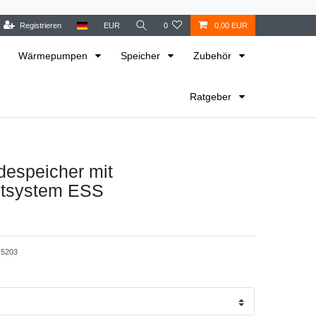
Registrieren
EUR
0
0,00 EUR
Wärmepumpen
Speicher
Zubehör
Ratgeber
despeicher mit
htsystem ESS
5203