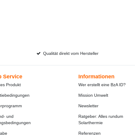
Qualität direkt vom Hersteller
 Service
Informationen
tes Produkt
Wer erstellt eine BzA ID?
tiebedingungen
Mission Umwelt
erprogramm
Newsletter
nd- und
Ratgeber: Alles rundum
ngsbedingungen
Solarthermie
abe
Referenzen