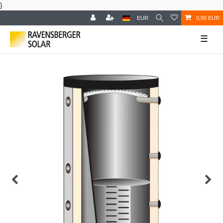
}
EUR
0,00 EUR
☰