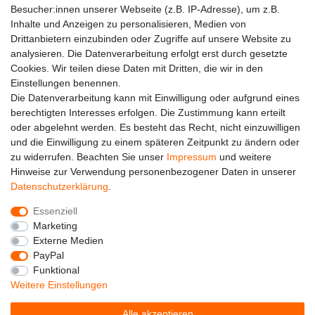
Besucher:innen unserer Webseite (z.B. IP-Adresse), um z.B.
Kontakt
Inhalte und Anzeigen zu personalisieren, Medien von
Drittanbietern einzubinden oder Zugriffe auf unsere Website zu
analysieren. Die Datenverarbeitung erfolgt erst durch gesetzte
Cookies. Wir teilen diese Daten mit Dritten, die wir in den
Einstellungen benennen.
Die Datenverarbeitung kann mit Einwilligung oder aufgrund eines
berechtigten Interesses erfolgen. Die Zustimmung kann erteilt
oder abgelehnt werden. Es besteht das Recht, nicht einzuwilligen
und die Einwilligung zu einem späteren Zeitpunkt zu ändern oder
zu widerrufen. Beachten Sie unser
Impressum
und weitere
Hinweise zur Verwendung personenbezogener Daten in unserer
Alle auf dieser Webseite dargestellten Produkte und
Daten­schutz­erklärung
.
Produktinformationen dienen ausschließlich der
allgemeinen Information. Es wird darauf hingewiesen, dass
Essenziell
Abweichungen zwischen den auf der Webseite
Marketing
dargestellten Produkten und den tatsächlich gelieferten
Externe Medien
Modellen möglich sind.
PayPal
Funktional
Die auf der Webseite gezeigten Abbildungen,
Weitere Einstellungen
Spezifikationen und Beschreibungen können Änderungen
unterliegen und stellen nicht notwendigerweise die finalen
Alle akzeptieren