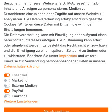
Besucher:innen unserer Webseite (z.B. IP-Adresse), um z.B.
Kontakt
Inhalte und Anzeigen zu personalisieren, Medien von
Drittanbietern einzubinden oder Zugriffe auf unsere Website zu
analysieren. Die Datenverarbeitung erfolgt erst durch gesetzte
Cookies. Wir teilen diese Daten mit Dritten, die wir in den
Einstellungen benennen.
Die Datenverarbeitung kann mit Einwilligung oder aufgrund eines
berechtigten Interesses erfolgen. Die Zustimmung kann erteilt
oder abgelehnt werden. Es besteht das Recht, nicht einzuwilligen
und die Einwilligung zu einem späteren Zeitpunkt zu ändern oder
zu widerrufen. Beachten Sie unser
Impressum
und weitere
Hinweise zur Verwendung personenbezogener Daten in unserer
Alle auf dieser Webseite dargestellten Produkte und
Daten­schutz­erklärung
.
Produktinformationen dienen ausschließlich der
allgemeinen Information. Es wird darauf hingewiesen, dass
Essenziell
Abweichungen zwischen den auf der Webseite
Marketing
dargestellten Produkten und den tatsächlich gelieferten
Externe Medien
Modellen möglich sind.
PayPal
Funktional
Die auf der Webseite gezeigten Abbildungen,
Weitere Einstellungen
Spezifikationen und Beschreibungen können Änderungen
unterliegen und stellen nicht notwendigerweise die finalen
Alle akzeptieren