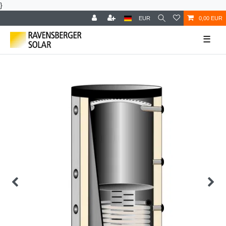
}
EUR
0,00 EUR
☰