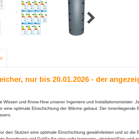
ls
cher, nur bis 20.01.2026 - der angezeigt
S
e Wissen und Know-How unserer Ingeniere und Installationsmeister. Ja
d für eine optimale Einschichtung der Wärme gebaut. Der innenliegende
ssers.
vor den Stutzen eine optimale Einschichtung gewährleisten und so die E
mmte Anordnung und Größe für eine sehr langsame, gleichmäßige und 