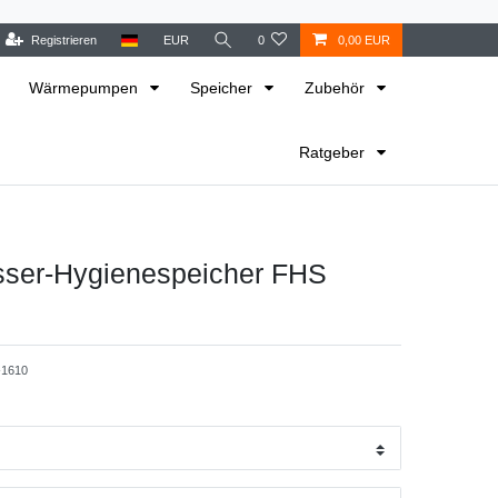
Registrieren
EUR
0
0,00 EUR
Wärmepumpen
Speicher
Zubehör
Ratgeber
sser-Hygienespeicher FHS
1610