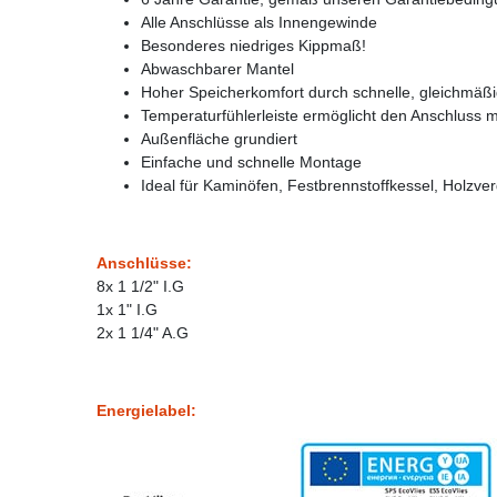
Alle Anschlüsse als Innengewinde
Besonderes niedriges Kippmaß!
Abwaschbarer Mantel
Hoher Speicherkomfort durch schnelle, gleichmäß
Temperaturfühlerleiste ermöglicht den Anschluss 
Außenfläche grundiert
Einfache und schnelle Montage
Ideal für Kaminöfen, Festbrennstoffkessel, Holz
Anschlüsse:
8x 1 1/2" I.G
1x 1" I.G
2x 1 1/4" A.G
Energielabel: