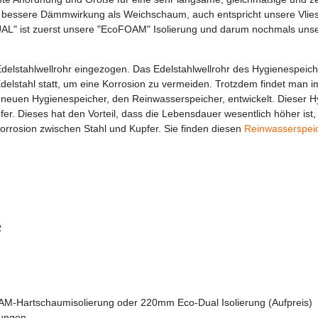
ich bessere Dämmwirkung als Weichschaum, auch entspricht unsere Vlie
L" ist zuerst unsere "EcoFOAM" Isolierung und darum nochmals unser 
Edelstahlwellrohr eingezogen. Das Edelstahlwellrohr des Hygienespeich
delstahl statt, um eine Korrosion zu vermeiden. Trotzdem findet man im
euen Hygienespeicher, den Reinwasserspeicher, entwickelt. Dieser Hy
ieses hat den Vorteil, dass die Lebensdauer wesentlich höher ist, den
orrosion zwischen Stahl und Kupfer. Sie finden diesen
Reinwasserspei
R
M-Hartschaumisolierung oder 220mm Eco-Dual Isolierung (Aufpreis)
gungen