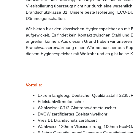
Vliesisolierung überzeugt nicht nur durch eine wesentl
Brandschutzklasse B1. Unsere beste Isolierung "ECO-DUA
Dämmeigenschaften.
Wir bieten hier den klassischen Hygienespeicher an mit 
aufgewickelt. Es findet kein Kontakt zwischen Stahl und E
angreifen können. Aus diesem Grund haben wir unseren n
Brauchwassererwärmung einen Wärmetauscher aus Kupfer. D
diesem Hygienespeicher mit Wellrohr und es gibt keine K
Vorteile:
Extrem langlebig: Deutscher Qualitätsstahl S235J
Edelstahlwärmetauscher
Wahlweise: 0/1/2 Glattrohrwärmetauscher
DVGW zertifiziertes Edelstahlwellrohr
Vlies B1 Brandschutz zertifiziert
Wahlweise 120mm Vliesisolierung, 100mm EcoFOA
6 Jahre Garantie, gemäß unseren Garantiebedin