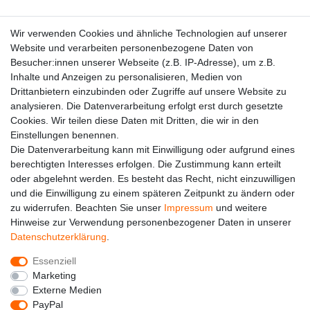
Datenschutzerklärung
Wir verwenden Cookies und ähnliche Technologien auf unserer
Website und verarbeiten personenbezogene Daten von
Besucher:innen unserer Webseite (z.B. IP-Adresse), um z.B.
Kontakt
Inhalte und Anzeigen zu personalisieren, Medien von
Drittanbietern einzubinden oder Zugriffe auf unsere Website zu
analysieren. Die Datenverarbeitung erfolgt erst durch gesetzte
Cookies. Wir teilen diese Daten mit Dritten, die wir in den
Einstellungen benennen.
Die Datenverarbeitung kann mit Einwilligung oder aufgrund eines
berechtigten Interesses erfolgen. Die Zustimmung kann erteilt
oder abgelehnt werden. Es besteht das Recht, nicht einzuwilligen
und die Einwilligung zu einem späteren Zeitpunkt zu ändern oder
zu widerrufen. Beachten Sie unser
Impressum
und weitere
Hinweise zur Verwendung personenbezogener Daten in unserer
Alle auf dieser Webseite dargestellten Produkte und
Daten­schutz­erklärung
.
Produktinformationen dienen ausschließlich der
allgemeinen Information. Es wird darauf hingewiesen, dass
Essenziell
Abweichungen zwischen den auf der Webseite
Marketing
dargestellten Produkten und den tatsächlich gelieferten
Externe Medien
Modellen möglich sind.
PayPal