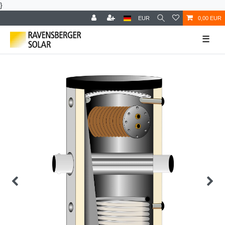
}
EUR
0,00 EUR
☰