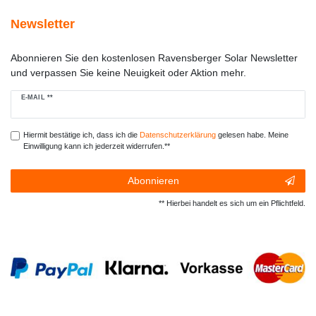
Newsletter
Abonnieren Sie den kostenlosen Ravensberger Solar Newsletter
und verpassen Sie keine Neuigkeit oder Aktion mehr.
Newsletter
E-MAIL **
Honig
Hiermit bestätige ich, dass ich die
Daten­schutz­erklärung
gelesen habe. Meine
Einwilligung kann ich jederzeit widerrufen.**
Abonnieren
** Hierbei handelt es sich um ein Pflichtfeld.