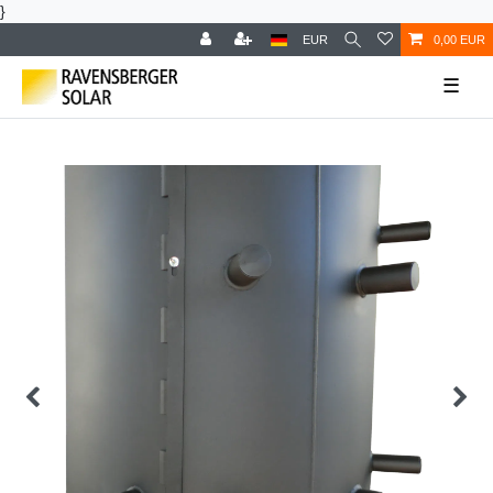
}
EUR
0,00 EUR
☰