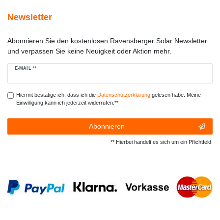
Newsletter
Abonnieren Sie den kostenlosen Ravensberger Solar Newsletter
und verpassen Sie keine Neuigkeit oder Aktion mehr.
Newsletter
E-MAIL **
Honig
Hiermit bestätige ich, dass ich die
Daten­schutz­erklärung
gelesen habe. Meine
Einwilligung kann ich jederzeit widerrufen.**
Abonnieren
** Hierbei handelt es sich um ein Pflichtfeld.