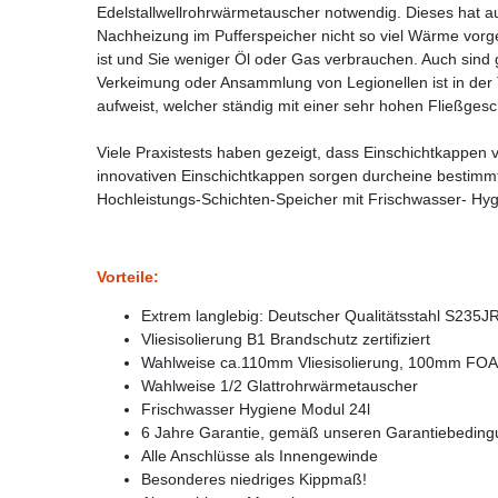
Edelstallwellrohrwärmetauscher notwendig. Dieses hat a
Nachheizung im Pufferspeicher nicht so viel Wärme vor
ist und Sie weniger Öl oder Gas verbrauchen. Auch sind
Verkeimung oder Ansammlung von Legionellen ist in der 
aufweist, welcher ständig mit einer sehr hohen Fließgesch
Viele Praxistests haben gezeigt, dass Einschichtkappen 
innovativen Einschichtkappen sorgen durcheine bestim
Hochleistungs-Schichten-Speicher mit Frischwasser- Hygi
Vorteile:
Extrem langlebig: Deutscher Qualitätsstahl S235J
Vliesisolierung B1 Brandschutz zertifiziert
Wahlweise ca.110mm Vliesisolierung, 100mm FOAM
Wahlweise 1/2 Glattrohrwärmetauscher
Frischwasser Hygiene Modul 24l
6 Jahre Garantie, gemäß unseren Garantiebedin
Alle Anschlüsse als Innengewinde
Besonderes niedriges Kippmaß!