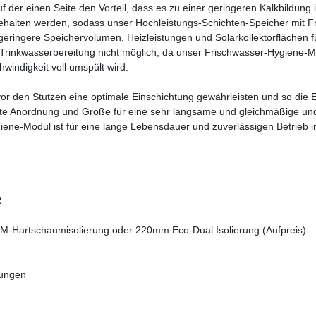
uf der einen Seite den Vorteil, dass es zu einer geringeren Kalkbild
gehalten werden, sodass unser Hochleistungs-Schichten-Speicher mit
 geringere Speichervolumen, Heizleistungen und Solarkollektorfläche
Trinkwasserbereitung nicht möglich, da unser Frischwasser-Hygiene-Mo
windigkeit voll umspült wird.
vor den Stutzen eine optimale Einschichtung gewährleisten und so die E
mte Anordnung und Größe für eine sehr langsame und gleichmäßige u
ene-Modul ist für eine lange Lebensdauer und zuverlässigen Betrieb im
R
-Hartschaumisolierung oder 220mm Eco-Dual Isolierung (Aufpreis)
gungen