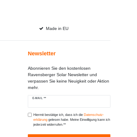
Made in EU
Newsletter
Abonnieren Sie den kostenlosen
Ravensberger Solar Newsletter und
verpassen Sie keine Neuigkeit oder Aktion
mehr.
Newsletter
E-MAIL **
Honig
Hiermit bestätige ich, dass ich die
Daten­schutz­
erklärung
gelesen habe. Meine Einwilligung kann ich
jederzeit widerrufen.**