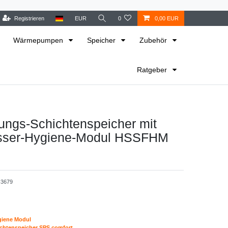
Registrieren
EUR
0
0,00 EUR
Wärmepumpen
Speicher
Zubehör
Ratgeber
ungs-Schichtenspeicher mit
sser-Hygiene-Modul HSSFHM
3679
giene Modul
ichtenspeicher SPS comfort