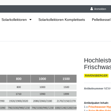
Anmelden
Solarkollektoren
Solarkollektoren Komplettsets
Pelletkessel
Hochleist
Frischwa
RAVENSBERGER
Artikelnummer
NEW-
Artikelpaket Inhalt:
1 x
Frischwasser Hy
1 x
Solar-Puffer-Sch