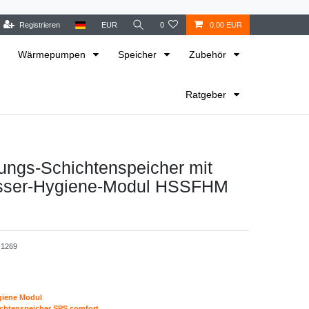
Registrieren
EUR
0
0,00 EUR
Wärmepumpen
Speicher
Zubehör
Ratgeber
ungs-Schichtenspeicher mit
sser-Hygiene-Modul HSSFHM
1269
giene Modul
ichtenspeicher SPS comfort