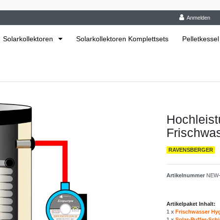
Anmelden
Solarkollektoren
Solarkollektoren Komplettsets
Pelletkessel
Hochleist
Frischwa
RAVENSBERGER
Artikelnummer
NEW-
Artikelpaket Inhalt:
1 x
Frischwasser Hy
1 x
Solar-Puffer-Sch