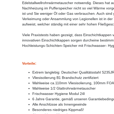
Edelstallwellrohrwärmetauscher notwendig. Dieses hat a
Nachheizung im Pufferspeicher nicht so viel Wärme vor
ist und Sie weniger Öl oder Gas verbrauchen. Auch sind
Verkeimung oder Ansammlung von Legionellen ist in der 
aufweist, welcher ständig mit einer sehr hohen Fließgesch
Viele Praxistests haben gezeigt, dass Einschichtkappen 
innovativen Einschichtkappen sorgen durcheine bestim
Hochleistungs-Schichten-Speicher mit Frischwasser- Hygi
Vorteile:
Extrem langlebig: Deutscher Qualitätsstahl S235J
Vliesisolierung B1 Brandschutz zertifiziert
Wahlweise ca.110mm Vliesisolierung, 100mm FOAM
Wahlweise 1/2 Glattrohrwärmetauscher
Frischwasser Hygiene Modul 24l
6 Jahre Garantie, gemäß unseren Garantiebedin
Alle Anschlüsse als Innengewinde
Besonderes niedriges Kippmaß!