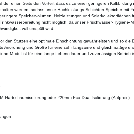
uf der einen Seite den Vorteil, dass es zu einer geringeren Kalkbild
gehalten werden, sodass unser Hochleistungs-Schichten-Speicher mit
 geringere Speichervolumen, Heizleistungen und Solarkollektorfläche
Trinkwasserbereitung nicht möglich, da unser Frischwasser-Hygiene-Mo
windigkeit voll umspült wird.
vor den Stutzen eine optimale Einschichtung gewährleisten und so die E
mte Anordnung und Größe für eine sehr langsame und gleichmäßige u
ene-Modul ist für eine lange Lebensdauer und zuverlässigen Betrieb im
R
-Hartschaumisolierung oder 220mm Eco-Dual Isolierung (Aufpreis)
gungen