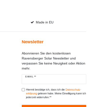
Made in EU
Newsletter
Abonnieren Sie den kostenlosen
Ravensberger Solar Newsletter und
verpassen Sie keine Neuigkeit oder Aktion
mehr.
Newsletter
E-MAIL **
Honig
Hiermit bestätige ich, dass ich die
Daten­schutz­
erklärung
gelesen habe. Meine Einwilligung kann ich
jederzeit widerrufen.**