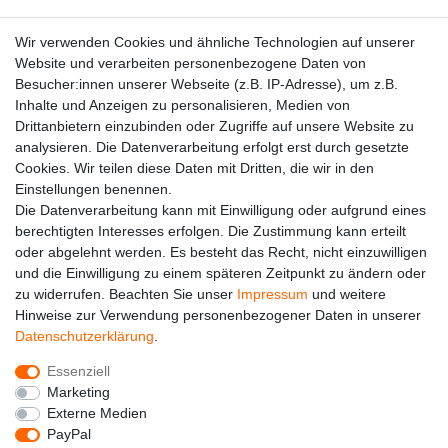
Datenschutzerklärung
Wir verwenden Cookies und ähnliche Technologien auf unserer
Website und verarbeiten personenbezogene Daten von
Besucher:innen unserer Webseite (z.B. IP-Adresse), um z.B.
Kontakt
Inhalte und Anzeigen zu personalisieren, Medien von
Drittanbietern einzubinden oder Zugriffe auf unsere Website zu
analysieren. Die Datenverarbeitung erfolgt erst durch gesetzte
Cookies. Wir teilen diese Daten mit Dritten, die wir in den
Einstellungen benennen.
Die Datenverarbeitung kann mit Einwilligung oder aufgrund eines
berechtigten Interesses erfolgen. Die Zustimmung kann erteilt
oder abgelehnt werden. Es besteht das Recht, nicht einzuwilligen
und die Einwilligung zu einem späteren Zeitpunkt zu ändern oder
zu widerrufen. Beachten Sie unser
Impressum
und weitere
Hinweise zur Verwendung personenbezogener Daten in unserer
Alle auf dieser Webseite dargestellten Produkte und
Daten­schutz­erklärung
.
Produktinformationen dienen ausschließlich der
allgemeinen Information. Es wird darauf hingewiesen, dass
Essenziell
Abweichungen zwischen den auf der Webseite
Marketing
dargestellten Produkten und den tatsächlich gelieferten
Externe Medien
Modellen möglich sind.
PayPal