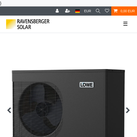
}
EUR
0,00 EUR
☰