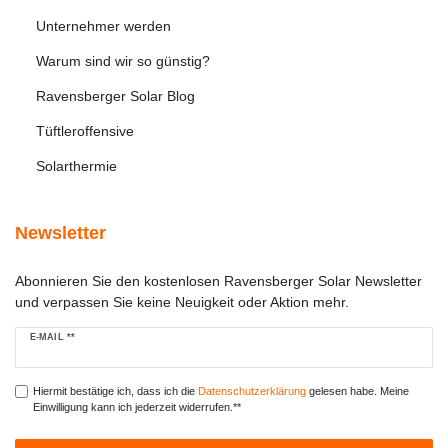
Unternehmer werden
Warum sind wir so günstig?
Ravensberger Solar Blog
Tüftleroffensive
Solarthermie
Newsletter
Abonnieren Sie den kostenlosen Ravensberger Solar Newsletter
und verpassen Sie keine Neuigkeit oder Aktion mehr.
Newsletter
E-MAIL **
Honig
Hiermit bestätige ich, dass ich die
Daten­schutz­erklärung
gelesen habe. Meine
Einwilligung kann ich jederzeit widerrufen.**