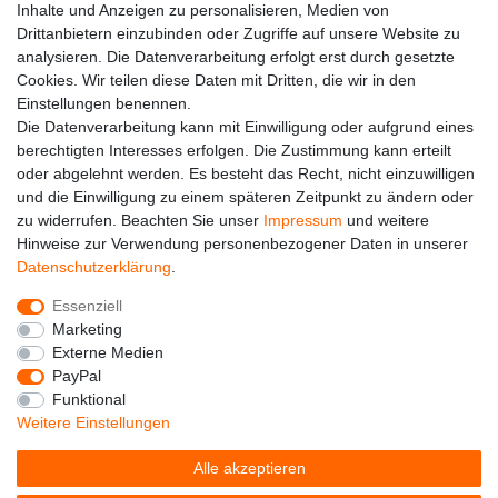
Kontakt
Inhalte und Anzeigen zu personalisieren, Medien von
Drittanbietern einzubinden oder Zugriffe auf unsere Website zu
analysieren. Die Datenverarbeitung erfolgt erst durch gesetzte
Cookies. Wir teilen diese Daten mit Dritten, die wir in den
Einstellungen benennen.
Die Datenverarbeitung kann mit Einwilligung oder aufgrund eines
berechtigten Interesses erfolgen. Die Zustimmung kann erteilt
oder abgelehnt werden. Es besteht das Recht, nicht einzuwilligen
und die Einwilligung zu einem späteren Zeitpunkt zu ändern oder
zu widerrufen. Beachten Sie unser
Impressum
und weitere
Hinweise zur Verwendung personenbezogener Daten in unserer
Alle auf dieser Webseite dargestellten Produkte und
Daten­schutz­erklärung
.
Produktinformationen dienen ausschließlich der
allgemeinen Information. Es wird darauf hingewiesen, dass
Essenziell
Abweichungen zwischen den auf der Webseite
Marketing
dargestellten Produkten und den tatsächlich gelieferten
Externe Medien
Modellen möglich sind.
PayPal
Funktional
Die auf der Webseite gezeigten Abbildungen,
Weitere Einstellungen
Spezifikationen und Beschreibungen können Änderungen
unterliegen und stellen nicht notwendigerweise die finalen
Alle akzeptieren
Produkteigenschaften dar. Der Anbieter behält sich das